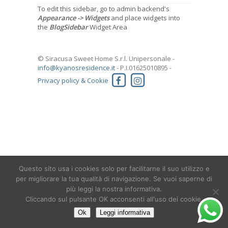
To edit this sidebar, go to admin backend's
Appearance -> Widgets
and place widgets into
the
BlogSidebar
Widget Area
© Siracusa Sweet Home S.r.l. Unipersonale -
info@kyanosresidence.it
- P.I.01625010895 -
Privacy policy & Cookie
Questo sito usa i cookies solo per facilitarne il suo utilizzo e
per migliorare la tua qualità di navigazione. Se vuoi saperne di
più leggi la nostra informativa.
Cliccando sul pulsante OK acconsenti all'uso dei cookie.
Ok
Leggi informativa