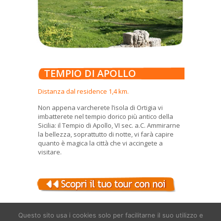
TEMPIO DI APOLLO
Distanza dal residence 1,4 km.
Non appena varcherete l’isola di Ortigia vi
imbatterete nel tempio dorico più antico della
Sicilia: il Tempio di Apollo, VI sec. a.C. Ammirarne
la bellezza, soprattutto di notte, vi farà capire
quanto è magica la città che vi accingete a
visitare.
Questo sito usa i cookies solo per facilitarne il suo utilizzo e