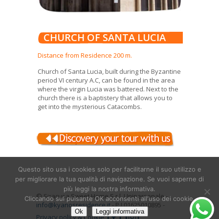
CHURCH OF SANTA LUCIA
Distance from Residence 200 m.
Church of Santa Lucia, built during the Byzantine
period VI century A.C, can be found in the area
where the virgin Lucia was battered. Next to the
church there is a baptistery that allows you to
get into the mysterious Catacombs.
Questo sito usa i cookies solo per facilitarne il suo utilizzo e
per migliorare la tua qualità di navigazione. Se vuoi saperne di
più leggi la nostra informativa.
© Siracusa Sweet Home S.r.l. Unipersonale -
Cliccando sul pulsante OK acconsenti all'uso dei cookie.
info@kyanosresidence.it
- P.I.01625010895 -
Ok
Leggi informativa
Privacy policy & Cookie