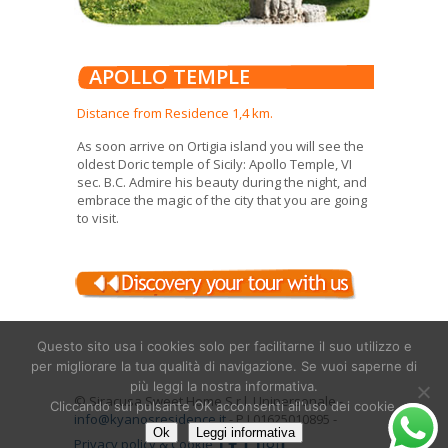
APOLLO TEMPLE
Distance from Residence 1,4 km.
As soon arrive on Ortigia island you will see the
oldest Doric temple of Sicily: Apollo Temple, VI
sec. B.C. Admire his beauty during the night, and
embrace the magic of the city that you are going
to visit.
Questo sito usa i cookies solo per facilitarne il suo utilizzo e
per migliorare la tua qualità di navigazione. Se vuoi saperne di
più leggi la nostra informativa.
© Siracusa Sweet Home S.r.l. Unipersonale -
Cliccando sul pulsante OK acconsenti all'uso dei cookie.
info@kyanosresidence.it
- P.I.01625010895 -
Ok
Leggi informativa
Privacy policy & Cookie