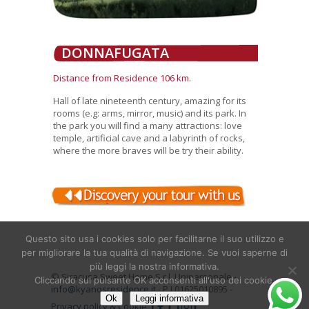
DONNAFUGATA
Distance from Residence 106 km.
Hall of late nineteenth century, amazing for its
rooms (e.g: arms, mirror, music) and its park. In
the park you will find a many attractions: love
temple, artificial cave and a labyrinth of rocks,
where the more braves will be try their ability.
Questo sito usa i cookies solo per facilitarne il suo utilizzo e
per migliorare la tua qualità di navigazione. Se vuoi saperne di
più leggi la nostra informativa.
© Siracusa Sweet Home S.r.l. Unipersonale -
Cliccando sul pulsante OK acconsenti all'uso dei cookie.
info@kyanosresidence.it
- P.I.01625010895 -
Ok
Leggi informativa
Privacy policy & Cookie